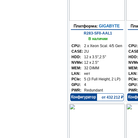
Платформа:
GIGABYTE
Пл
R283-SF0-AAL1
В наличии
CPU:
2 x Xeon Scal. 4/5 Gen
CPU:
CASE:
2U
CASE
HDD:
12 x 3.5",2.5"
HDD:
NVMe:
12 x 2.5"
NVMe
MEM:
32 DIMM
MEM
LAN:
нет
LAN:
PCIe:
5 (3 Full Height, 2 LP)
PCIe:
GPU:
4
GPU:
PWR:
Redundant
PWR
от 432 212 ₽