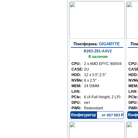
Платформа:
GIGABYTE
Пл
R283-Z91-AAV2
В наличии
CPU:
2 x AMD EPYC 9005/4
CPU:
CASE:
2U
CASE
HDD:
12 x 3.5",2.5"
HDD:
NVMe:
6 x 2.5"
NVMe
MEM:
24 DIMM
MEM
LAN:
LAN:
PCIe:
6 (4 Full Height, 2 LP)
PCIe:
GPU:
нет
GPU:
PWR:
Redundant
PWR
от 407 083 ₽