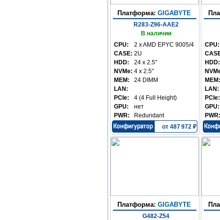
Платформа:
GIGABYTE
Пл
R283-Z96-AAE2
В наличии
CPU:
2 x AMD EPYC 9005/4
CPU:
CASE:
2U
CASE
HDD:
24 x 2.5"
HDD:
NVMe:
4 x 2.5"
NVMe
MEM:
24 DIMM
MEM
LAN:
LAN:
PCIe:
4 (4 Full Height)
PCIe:
GPU:
нет
GPU:
PWR:
Redundant
PWR
от 487 972 ₽
Платформа:
GIGABYTE
Пл
G482-Z54