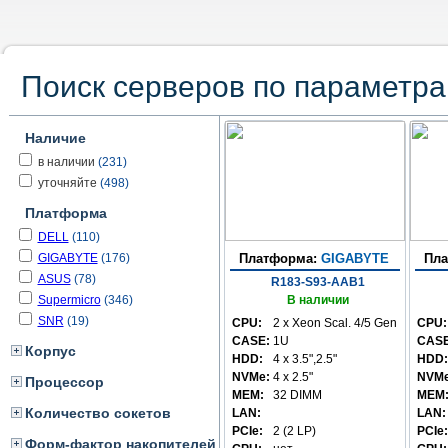
Поиск серверов по параметр
Наличие
в наличии
(231)
уточняйте
(498)
Платформа
DELL
(110)
GIGABYTE
(176)
Платформа:
GIGABYTE
Пл
ASUS
(78)
R183-S93-AAB1
Supermicro
(346)
В наличии
SNR
(19)
CPU:
2 x Xeon Scal. 4/5 Gen
CPU:
CASE:
1U
CASE
Корпус
HDD:
4 x 3.5",2.5"
HDD:
NVMe:
4 x 2.5"
NVMe
Процессор
MEM:
32 DIMM
MEM
Количество сокетов
LAN:
LAN:
PCIe:
2 (2 LP)
PCIe:
Форм-фактор накопителей