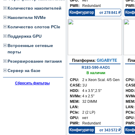
GPU:
нет
GPU:
PWR:
Redundant
PWR
Количество накопителей
от 278 841 ₽
Накопители NVMe
Количество слотов PCIe
Поддержка GPU
Встроенные сетевые
порты
Платформа:
GIGABYTE
Пл
Резервирование питания
R183-S90-AAD1
Сервер на базе
В наличии
CPU:
2 x Xeon Scal. 4/5 Gen
CPU:
Сбросить фильтры
CASE:
1U
CASE
HDD:
4 x 3.5",2.5"
HDD:
NVMe:
4 x 2.5"
NVMe
MEM:
32 DIMM
MEM
LAN:
LAN:
PCIe:
2 (2 LP)
PCIe:
GPU:
нет
GPU:
PWR:
Redundant
PWR
от 343 572 ₽